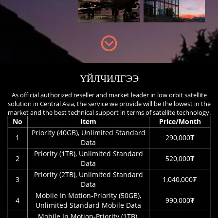
ҮЙЛЧИЛГЭЭ
As official authorized reseller and market leader in low orbit satellite
solution in Central Asia, the service we provide will be the lowest in the
market and the best technical support in terms of satellite technology.
No
Item
Price/Month
Priority (40GB), Unlimited Standard
1
290,000₮
Data
Priority (1TB), Unlimited Standard
2
520,000₮
Data
Priority (2TB), Unlimited Standard
3
1,040,000₮
Data
Mobile In Motion-Priority (50GB),
4
990,000₮
Unlimited Standard Mobile Data
Mobile In Motion-Priority (1TB),