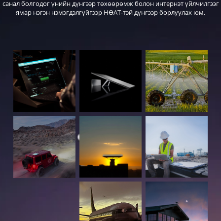
санал болгодог үнийн дүнгээр төхөөрөмж болон интернэт үйлчилгээг
ямар нэгэн нэмэгдэлгүйгээр НӨАТ-тэй дүнгээр борлуулах юм.
Төхөөрөмжүүд ба дагалдах тоног хэрэгслүүд:
Старлинк Стандарт Gen2 төхөөрөмжийн иж бүрдэл (
Starlink Standart
kit
): 1,675,000төг (НӨАТ-тэй)
- Старлинк төхөөрөмж(Starlink)
- Төхөөрөмжийн суурь(Base)
- Рүүтер төхөөрөмж(Router)
- Сүлжээний кабель 15метр (Starlink cable)
- Цахилгааны кабель 1,8метр (AC cable)